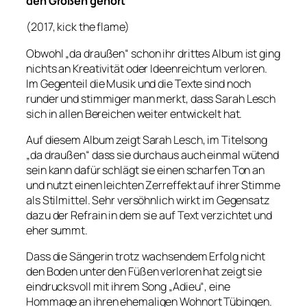
den Großen gehört
(2017, kick the flame)
Obwohl „da draußen“ schon ihr drittes Album ist ging
nichts an Kreativität oder Ideenreichtum verloren.
Im Gegenteil die Musik und die Texte sind noch
runder und stimmiger man merkt, dass Sarah Lesch
sich in allen Bereichen weiter entwickelt hat.
Auf diesem Album zeigt Sarah Lesch, im Titelsong
„da draußen“ dass sie durchaus auch einmal wütend
sein kann dafür schlägt sie einen scharfen Ton an
und nutzt einen leichten Zerreffekt auf ihrer Stimme
als Stilmittel. Sehr versöhnlich wirkt im Gegensatz
dazu der Refrain in dem sie auf Text verzichtet und
eher summt.
Dass die Sängerin trotz wachsendem Erfolg nicht
den Boden unter den Füßen verloren hat zeigt sie
eindrucksvoll mit ihrem Song „Adieu“, eine
Hommage an ihren ehemaligen Wohnort Tübingen.