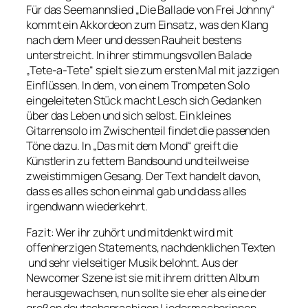
Für das Seemannslied „Die Ballade von Frei Johnny“
kommt ein Akkordeon zum Einsatz, was den Klang
nach dem Meer und dessen Rauheit bestens
unterstreicht. In ihrer stimmungsvollen Balade
„Tete-a-Tete“ spielt sie zum ersten Mal mit jazzigen
Einflüssen. In dem, von einem Trompeten Solo
eingeleiteten Stück macht Lesch sich Gedanken
über das Leben und sich selbst. Ein kleines
Gitarrensolo im Zwischenteil findet die passenden
Töne dazu. In „Das mit dem Mond“ greift die
Künstlerin zu fettem Bandsound und teilweise
zweistimmigen Gesang. Der Text handelt davon,
dass es alles schon einmal gab und dass alles
irgendwann wiederkehrt.
Fazit: Wer ihr zuhört und mitdenkt wird mit
offenherzigen Statements, nachdenklichen Texten
und sehr vielseitiger Musik belohnt. Aus der
Newcomer Szene ist sie mit ihrem dritten Album
herausgewachsen, nun sollte sie eher als eine der