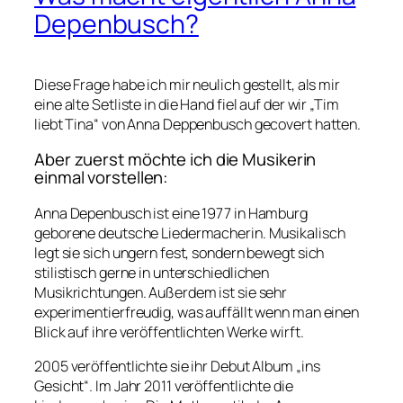
Depenbusch?
Diese Frage habe ich mir neulich gestellt, als mir
eine alte Setliste in die Hand fiel auf der wir „Tim
liebt Tina“ von Anna Deppenbusch gecovert hatten.
Aber zuerst möchte ich die Musikerin
einmal vorstellen:
Anna Depenbusch ist eine 1977 in Hamburg
geborene deutsche Liedermacherin. Musikalisch
legt sie sich ungern fest, sondern bewegt sich
stilistisch gerne in unterschiedlichen
Musikrichtungen. Außerdem ist sie sehr
experimentierfreudig, was auffällt wenn man einen
Blick auf ihre veröffentlichten Werke wirft.
2005 veröffentlichte sie ihr Debut Album „ins
Gesicht“. Im Jahr 2011 veröffentlichte die