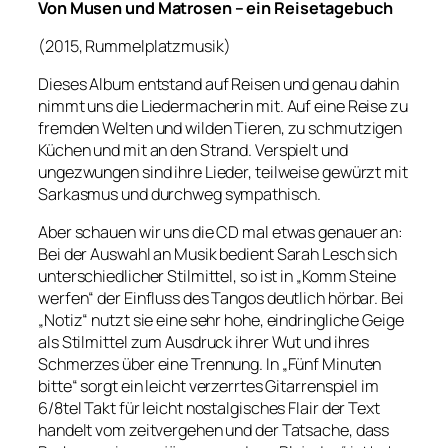
Von Musen und Matrosen – ein Reisetagebuch
(2015, Rummelplatzmusik)
Dieses Album entstand auf Reisen und genau dahin
nimmt uns die Liedermacherin mit. Auf eine Reise zu
fremden Welten und wilden Tieren, zu schmutzigen
Küchen und mit an den Strand. Verspielt und
ungezwungen sind ihre Lieder, teilweise gewürzt mit
Sarkasmus und durchweg sympathisch.
Aber schauen wir uns die CD mal etwas genauer an:
Bei der Auswahl an Musik bedient Sarah Lesch sich
unterschiedlicher Stilmittel, so ist in „Komm Steine
werfen“ der Einfluss des Tangos deutlich hörbar. Bei
„Notiz“ nutzt sie eine sehr hohe, eindringliche Geige
als Stilmittel zum Ausdruck ihrer Wut und ihres
Schmerzes über eine Trennung. In „Fünf Minuten
bitte“ sorgt ein leicht verzerrtes Gitarrenspiel im
6/8tel Takt für leicht nostalgisches Flair der Text
handelt vom zeitvergehen und der Tatsache, dass