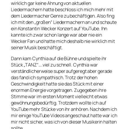
wirklich gar keine Ahnung von aktuellen
Liedermachern hatte beschloss ich mich mehr mit
dem Liedermacher Genre zu bechäftigen. Also fing
ich mit den „großen“ Liedermachern an und schaute
ein Konstantin Wecker Konzert auf YouTube. Ihn
kannte ich zwar schon lange war aber nie ein
Wecker Fan und hatte mich deshalb nie wirklich mit
seiner Musik beschäftigt.
Dann kam Cynthia auf die Bühne und spielte ihr
Stück „TANZ“….viel zu schnell. Cynthia war
verständlicherweise super aufgeregt aber gerade
das fand ich sympathisch. Trotz der hohen
Geschwindigkeit hatte sie das Stück mit einer
enormen Energie vorgetragen. Zugegeben ihre
Stimme war im ersten Moment vielleicht etwas
gewöhnungsbedürftig. Trotzdem wollte ich auf
YouTube mehr Stücke von ihr anhören. Nachdem ich
mir einige YouTube Videos angeschaut hatte war ich
mir nicht sicher, was ich von dieser Musikerin halten
sollte: