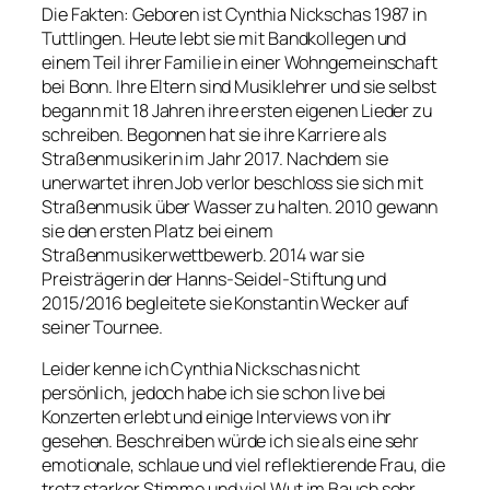
Die Fakten: Geboren ist Cynthia Nickschas 1987 in
Tuttlingen. Heute lebt sie mit Bandkollegen und
einem Teil ihrer Familie in einer Wohngemeinschaft
bei Bonn. Ihre Eltern sind Musiklehrer und sie selbst
begann mit 18 Jahren ihre ersten eigenen Lieder zu
schreiben. Begonnen hat sie ihre Karriere als
Straßenmusikerin im Jahr 2017. Nachdem sie
unerwartet ihren Job verlor beschloss sie sich mit
Straßenmusik über Wasser zu halten. 2010 gewann
sie den ersten Platz bei einem
Straßenmusikerwettbewerb. 2014 war sie
Preisträgerin der Hanns-Seidel-Stiftung und
2015/2016 begleitete sie Konstantin Wecker auf
seiner Tournee.
Leider kenne ich Cynthia Nickschas nicht
persönlich, jedoch habe ich sie schon live bei
Konzerten erlebt und einige Interviews von ihr
gesehen. Beschreiben würde ich sie als eine sehr
emotionale, schlaue und viel reflektierende Frau, die
trotz starker Stimme und viel Wut im Bauch sehr