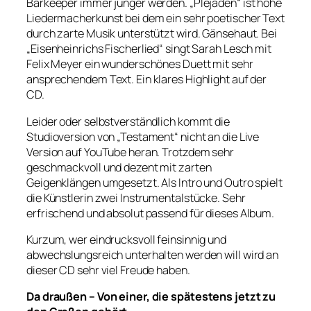
Barkeeper immer jünger werden. „Plejaden“ ist hohe
Liedermacherkunst bei dem ein sehr poetischer Text
durch zarte Musik unterstützt wird. Gänsehaut. Bei
„Eisenheinrichs Fischerlied“ singt Sarah Lesch mit
Felix Meyer ein wunderschönes Duett mit sehr
ansprechendem Text. Ein klares Highlight auf der
CD.
Leider oder selbstverständlich kommt die
Studioversion von „Testament“ nicht an die Live
Version auf YouTube heran. Trotzdem sehr
geschmackvoll und dezent mit zarten
Geigenklängen umgesetzt. Als Intro und Outro spielt
die Künstlerin zwei Instrumentalstücke. Sehr
erfrischend und absolut passend für dieses Album.
Kurzum, wer eindrucksvoll feinsinnig und
abwechslungsreich unterhalten werden will wird an
dieser CD sehr viel Freude haben.
Da draußen – Von einer, die spätestens jetzt zu