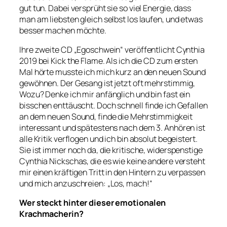
gut tun. Dabei versprüht sie so viel Energie, dass
man am liebsten gleich selbst los laufen, und etwas
besser machen möchte.
Ihre zweite CD „Egoschwein“ veröffentlicht Cynthia
2019 bei Kick the Flame. Als ich die CD zum ersten
Mal hörte musste ich mich kurz an den neuen Sound
gewöhnen. Der Gesang ist jetzt oft mehrstimmig,
Wozu? Denke ich mir anfänglich und bin fast ein
bisschen enttäuscht. Doch schnell finde ich Gefallen
an dem neuen Sound, finde die Mehrstimmigkeit
interessant und spätestens nach dem 3. Anhören ist
alle Kritik verflogen und ich bin absolut begeistert.
Sie ist immer noch da, die kritische, widerspenstige
Cynthia Nickschas, die es wie keine andere versteht
mir einen kräftigen Tritt in den Hintern zu verpassen
und mich anzuschreien: „Los, mach!“
Wer steckt hinter dieser emotionalen
Krachmacherin?