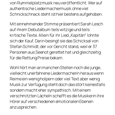
von Rummelplatzmusik neu veröffentlicht. Wer auf
authentische Liedermachermusik ohne viel
Schnickschnack steht ist hier bestens aufgehoben.
Mit einnehmender Stimme präsentiert Sarah Lesch
auf ihrem Debutalbum teils witzige und teils
kritische Texte. Allein für ihr Lied „Kapitän“ lohnte
sich der Kauf. Darin besingt sie das Schicksal von
Stefan Schmidt, der vor Gericht stand, weil er 37
Personen aus Seenot gerettet hat und gleichzeitig
für die Rettung Preise bekam.
Wohl hört man an manchen Stellen noch die junge,
vielleicht unerfahrene Liedermacherin heraus wenn
Reime ein wenig holpern oder viel Text aber wenig
Musik zur Verfügung steht doch das stört keinesfalls
sondern macht eher sympathisch. Mit einem
verschmitzten Lächeln schafft es die Musikerin ihre
Hörer auf verschiedenen emotionalen Ebenen
anzusprechen.