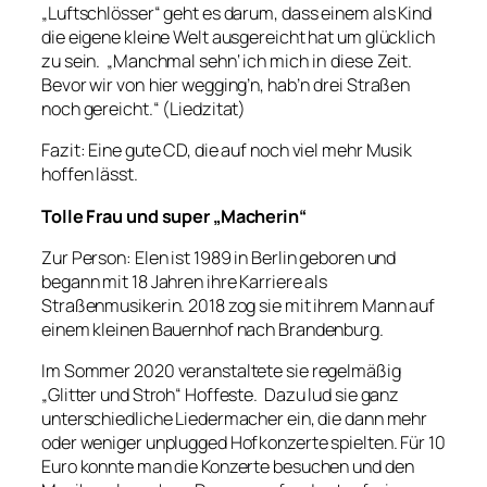
„Luftschlösser“ geht es darum, dass einem als Kind
die eigene kleine Welt ausgereicht hat um glücklich
zu sein. „Manchmal sehn‘ ich mich in diese Zeit.
Bevor wir von hier wegging’n, hab’n drei Straßen
noch gereicht.“ (Liedzitat)
Fazit: Eine gute CD, die auf noch viel mehr Musik
hoffen lässt.
Tolle Frau und super „Macherin“
Zur Person: Elen ist 1989 in Berlin geboren und
begann mit 18 Jahren ihre Karriere als
Straßenmusikerin. 2018 zog sie mit ihrem Mann auf
einem kleinen Bauernhof nach Brandenburg.
Im Sommer 2020 veranstaltete sie regelmäßig
„Glitter und Stroh“ Hoffeste. Dazu lud sie ganz
unterschiedliche Liedermacher ein, die dann mehr
oder weniger unplugged Hofkonzerte spielten. Für 10
Euro konnte man die Konzerte besuchen und den