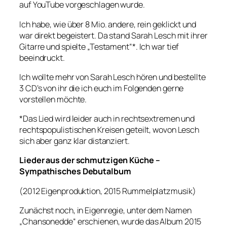
auf YouTube vorgeschlagen wurde.
Ich habe, wie über 8 Mio. andere, rein geklickt und
war direkt begeistert. Da stand Sarah Lesch mit ihrer
Gitarre und spielte „Testament“*. Ich war tief
beeindruckt.
Ich wollte mehr von Sarah Lesch hören und bestellte
3 CD’s von ihr die ich euch im Folgenden gerne
vorstellen möchte.
*Das Lied wird leider auch in rechtsextremen und
rechtspopulistischen Kreisen geteilt, wovon Lesch
sich aber ganz klar distanziert.
Lieder aus der schmutzigen Küche –
Sympathisches Debutalbum
(2012 Eigenproduktion, 2015 Rummelplatzmusik)
Zunächst noch, in Eigenregie, unter dem Namen
„Chansonedde“ erschienen, wurde das Album 2015