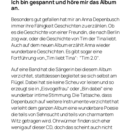
Ich bin gespannt und höre mir das Album
an.
Besonders gut gefallen hat mir an Anna Depenbusch
immer ihre Fähigkeit Geschichten zu erzählen. Ob
es die Geschichte von einer Freundin, die nach Berlin
zog war, oder die Geschichte von Tim der Tina liebt.
Auch auf dem neuen Album erzählt Anna wieder
wunderbare Geschichten. Es gibt sogar eine
Fortführung von „Tim liebt Tina“: “Tim 2.0“.
Auf eine Band hat die Sängerin bei diesem Album
verzichtet, stattdessen begleitet sie sich selbst am
Flügel. Dabei hat sie keine Scheu vor leisen und so
erzeugt sie in „Eisvogelfrau“ oder „Bin dabei“ eine
wunderbar intime Stimmung. Die Tatsache, dass
Depenbusch auf weitere Instrumente verzichtet hat
verleiht dem ganzen Album eine wunderbare Poesie
die teils von Sehnsucht und teils von charmantem
Witz getragen wird. Ohrwürmer finden sich eher
wenig auf dieser CD, doch das scheint auch nicht