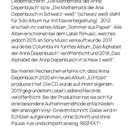
Liedermacherin „Die Mathematik der Anna
Depenbusch“ bzw. „Die Mathematik der Ana
Depenbusch in Schwarz-weiß“ (schwarz weiß steht
für Solo Album nur mit Klavierbegleitung) . 2012
erschien ihr viertes Album „Sommer aus Papier“. Alle
Alben erschienen bei dem Label 15music, welches
jedoch 2015 an Sony Music verkauft wurde. 2017
wurde bei Columbia ihr fünftes Album „Das Alphabet
der Anna Depenbusch“ veröffentlicht und 2018 „Das
Alphabet der Anna Depenbusch in schwarz weiß“.
Bei meinen Recherchen erfahre ich, dass Anna
Depenbusch 2020 ein neues Album „Echtzeit“
produziert hat. Die CD wurde auf ihrem eigenem,
2019 gegründetem Label
Liedland Records
veröffentlicht. Bei der Produktion hat sie sich für
eine besondere Aufnahmemethode entschieden:
den analogen Vinyl-Direktmitschnitt. Dabei wird in
Echtzeit aufgenommen, ohne Schnitt und ohne
Pause, live und komplett analog. RESPEKT!