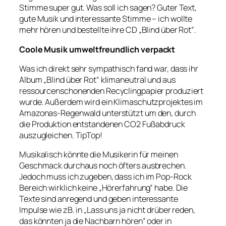
Stimme super gut. Was soll ich sagen? Guter Text,
gute Musik und interessante Stimme – ich wollte
mehr hören und bestellte ihre CD „Blind über Rot“.
Coole Musik umweltfreundlich verpackt
Was ich direkt sehr sympathisch fand war, dass ihr
Album „Blind über Rot“ klimaneutral und aus
ressourcenschonenden Recyclingpapier produziert
wurde. Außerdem wird ein Klimaschutzprojektes im
Amazonas-Regenwald unterstützt um den, durch
die Produktion entstandenen CO2 Fußabdruck
auszugleichen. TipTop!
Musikalisch könnte die Musikerin für meinen
Geschmack durchaus noch öfters ausbrechen.
Jedoch muss ich zugeben, dass ich im Pop-Rock
Bereich wirklich keine „Hörerfahrung“ habe. Die
Texte sind anregend und geben interessante
Impulse wie zB. in „Lass uns ja nicht drüber reden,
das könnten ja die Nachbarn hören“ oder in