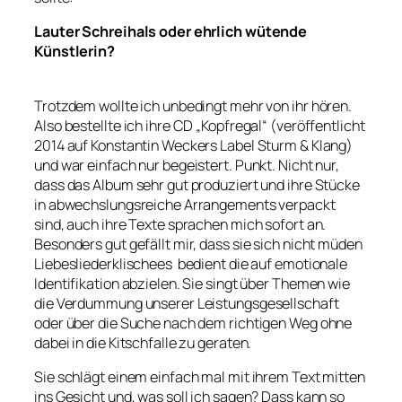
Lauter Schreihals oder ehrlich wütende
Künstlerin?
Trotzdem wollte ich unbedingt mehr von ihr hören.
Also bestellte ich ihre CD „Kopfregal“ (veröffentlicht
2014 auf Konstantin Weckers Label Sturm & Klang)
und war einfach nur begeistert. Punkt. Nicht nur,
dass das Album sehr gut produziert und ihre Stücke
in abwechslungsreiche Arrangements verpackt
sind, auch ihre Texte sprachen mich sofort an.
Besonders gut gefällt mir, dass sie sich nicht müden
Liebesliederklischees bedient die auf emotionale
Identifikation abzielen. Sie singt über Themen wie
die Verdummung unserer Leistungsgesellschaft
oder über die Suche nach dem richtigen Weg ohne
dabei in die Kitschfalle zu geraten.
Sie schlägt einem einfach mal mit ihrem Text mitten
ins Gesicht und, was soll ich sagen? Dass kann so