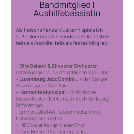
Bandmitglied |
Aushilfebassistin
Als freischaffende Musikerin spiele ich
außerdem in vielen Bands und Orchestern,
teils als Aushilfe, teils als festes Mitglied:
– Olio Galanti & Zilvester Orchester
–
Lëtzebuerger Musik der goldenen 30er Jahre
– Luxemburg Jazz Combo
um den Sänger
Ruany Capra – Gala Band
– Harmonie Municipal
– Sinfonische
Blasorchester (Echternach, Bech-Berbuerg,
Differdange)
– Emmanuelle Mei – Liedermacherin mit
französischen Texten
– INEC Luxemburger Lieder Chor
– Paris Berlin – Pop-Rockiges Duo