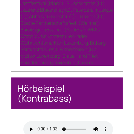
Jazzfestival (Irland); Bluesexpress (L);
Jazz und Bluesralley (L); Fete de la musique
(L); Abtei Neumünster (L); Trifolion (L);
Städte Partnerschaftsfest (Weimar);
Bundesgartenschau (Koblenz); WMC –
World Music Kontest (Kerkrade),
Weihnachtsmärkte (Luxemburg, Bitburg,
Bernkastel Kues,); Firmenfeiern (u.a.
Molitor Luxemburg, Blaue Hand Trier,
Sportlerehrung Luxemburg); u.v.m.
Hörbeispiel
(Kontrabass)