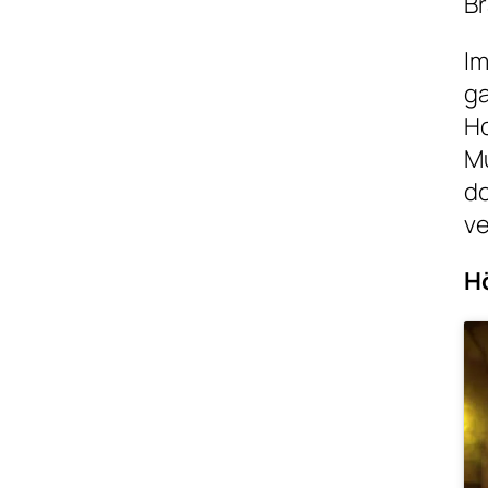
B
Im
ga
Ho
Mu
do
ve
H