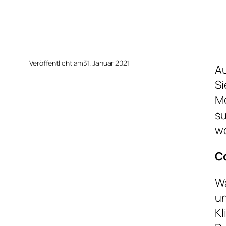
Veröffentlicht am
31. Januar 2021
Au
Si
Mo
su
wo
C
Wa
un
Kl