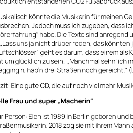
roduktion entstandenen CO2 Fußabdruck ausz
sikalisch könnte die Musikerin für meinen 
sbrechen. Jedoch muss ich zugeben, dass ich
örerfahrung“ habe. Die Texte sind anregend 
 „Lass uns ja nicht drüber reden, das könnten 
uftschlösser“ geht es darum, dass einem als K
t um glücklich zu sein. „Manchmal sehn‘ ich mi
gging’n, hab’n drei Straßen noch gereicht.“ (
zit: Eine gute CD, die auf noch viel mehr Musik
olle Frau und super „Macherin“
r Person: Elen ist 1989 in Berlin geboren und 
raßenmusikerin. 2018 zog sie mit ihrem Mann