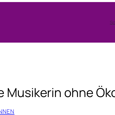
So
ge Musikerin ohne Ö
NNEN