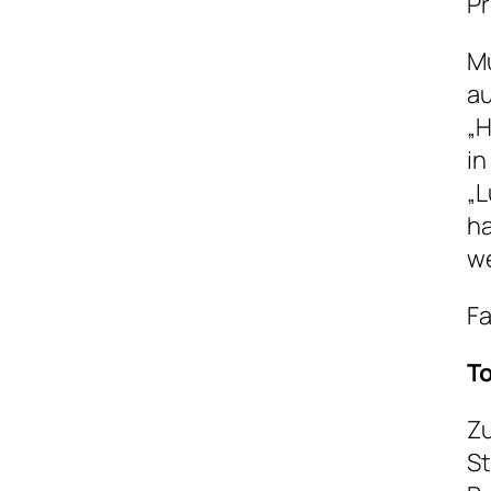
P
Mu
au
„H
in
„L
ha
we
Fa
T
Zu
St