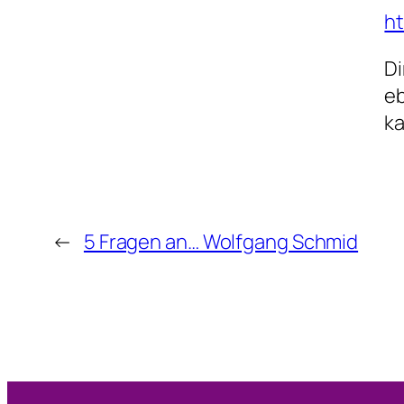
ht
Di
eb
k
←
5 Fragen an… Wolfgang Schmid