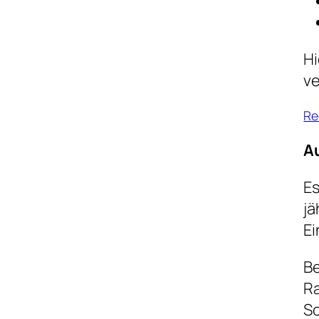
Hi
ve
Re
A
Es
jä
Ei
Be
Ra
Sc