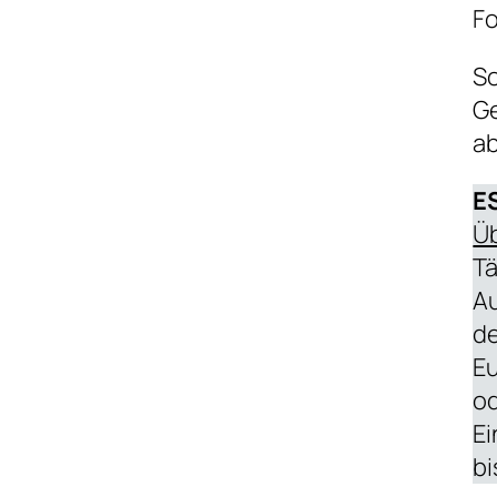
Fo
So
Ge
a
E
Üb
Tä
Au
de
Eu
od
Ei
bi