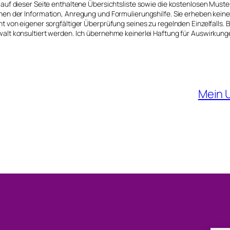
 auf dieser Seite enthaltene Übersichtsliste sowie die kostenlosen Must
nen der Information, Anregung und Formulierungshilfe. Sie erheben kein
ht von eigener sorgfältiger Überprüfung seines zu regelnden Einzelfalls. B
alt konsultiert werden. Ich übernehme keinerlei Haftung für Auswirkunge
Mein 