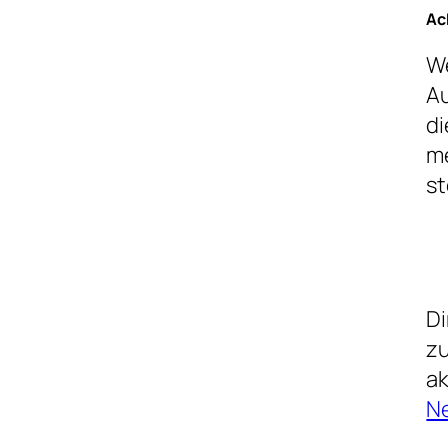
Ac
We
Au
di
me
st
Di
zu
ak
N