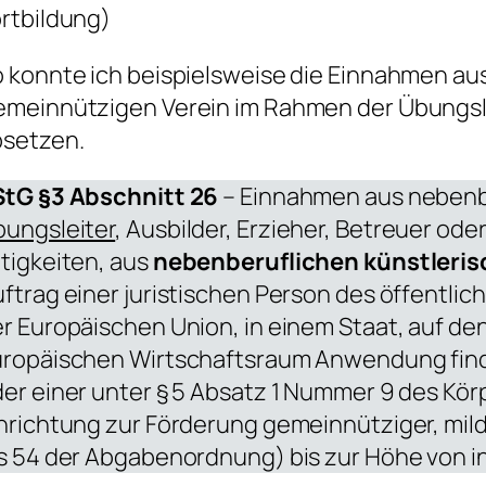
rtbildung)
 konnte ich beispielsweise die Einnahmen aus
meinnützigen Verein im Rahmen der Übungsle
bsetzen.
StG §3 Abschnitt 26
– Einnahmen aus nebenbe
ungsleiter
, Ausbilder, Erzieher, Betreuer od
tigkeiten, aus
nebenberuflichen künstleris
ftrag einer juristischen Person des öffentlic
r Europäischen Union, in einem Staat, auf 
ropäischen Wirtschaftsraum Anwendung findet
er einer unter § 5 Absatz 1 Nummer 9 des Kö
nrichtung zur Förderung gemeinnütziger, mild
s 54 der Abgabenordnung) bis zur Höhe von 