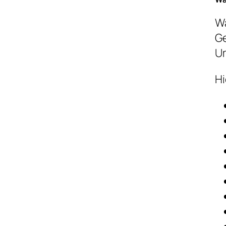
Wa
Ge
Um
Hi