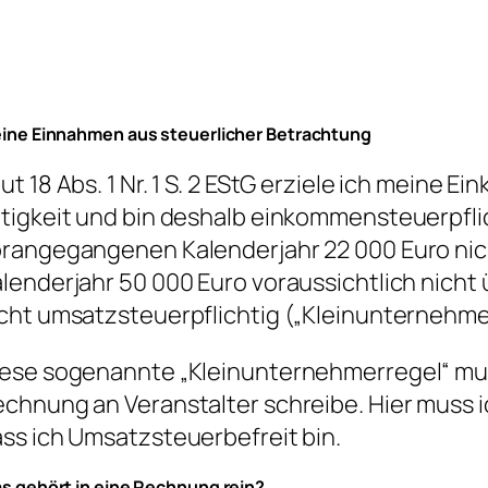
ine Einnahmen aus steuerlicher Betrachtung
ut 18 Abs. 1 Nr. 1 S. 2 EStG erziele ich meine Ei
tigkeit und bin deshalb einkommensteuerpfli
rangegangenen Kalenderjahr 22 000 Euro nic
lenderjahr 50 000 Euro voraussichtlich nicht 
cht umsatzsteuerpflichtig („Kleinunternehme
ese sogenannte „Kleinunternehmerregel“ mus
chnung an Veranstalter schreibe. Hier muss i
ss ich Umsatzsteuerbefreit bin.
s gehört in eine Rechnung rein?