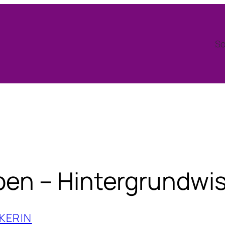
So
en – Hintergrundwi
KERIN