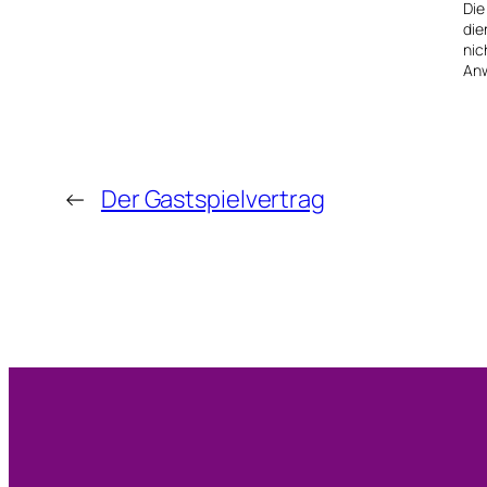
Die
die
nic
Anw
←
Der Gastspielvertrag