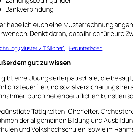
Zahlungsbedingungen
Bankverbindung
er habe ich euch eine Musterrechnung angehä
rwenden. Denkt daran, dass ihr es für eure 
chnung (Muster v. T.Silcher)
Herunterladen
ußerdem gut zu wissen
 gibt eine Übungsleiterpauschale, die besagt
hrlich steuerfrei und sozialversicherungsfr
nnahmen durch nebenberuflichen künstlerisc
günstigte Tätigkeiten: Chorleiter, Orchesterd
hmen der allgemeinen Bildung und Ausbildung
hulen und Volkshochschulen, sowie im Rahme