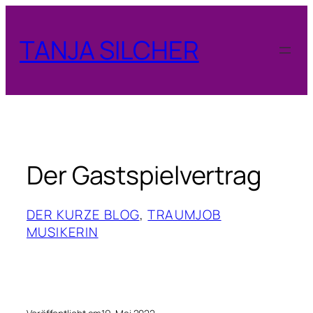
Zum
Inhalt
TANJA SILCHER
springen
Der Gastspielvertrag
DER KURZE BLOG
, 
TRAUMJOB
MUSIKERIN