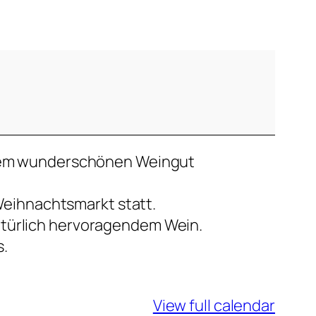
f dem wunderschönen Weingut
r Weihnachtsmarkt statt.
atürlich hervoragendem Wein.
s.
View full calendar