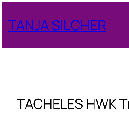
Zum
Inhalt
TANJA SILCHER
springen
TACHELES HWK Tr