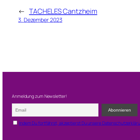
i
←
TACHELES Cantzheim
e
3. Dezember 2023
r
Anmeldung zum Newsletter!
Indem Du fortfährst, akzeptierst Du unsere Datenschutzerklär