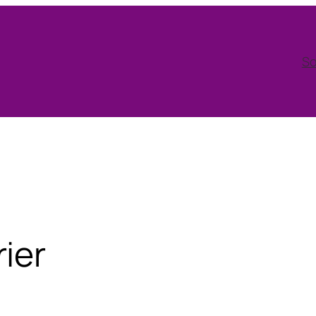
So
ier