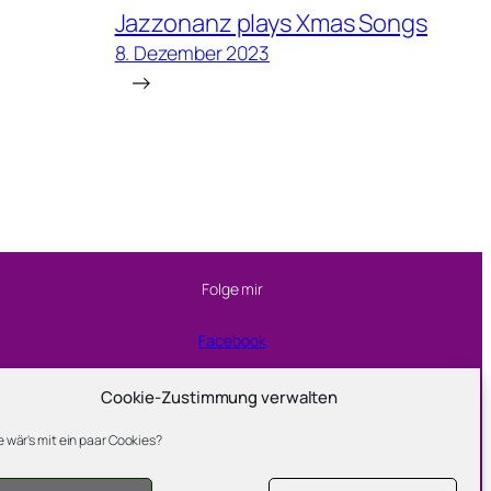
Jazzonanz plays Xmas Songs
8. Dezember 2023
→
Folge mir
Facebook
Instagram
Cookie-Zustimmung verwalten
 wär's mit ein paar Cookies?
YouTube