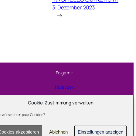
3. Dezember 2023
→
Folge mir
Facebook
Instagram
Cookie-Zustimmung verwalten
 wär's mit ein paar Cookies?
YouTube
Cookies akzeptieren
Ablehnen
Einstellungen anzeigen