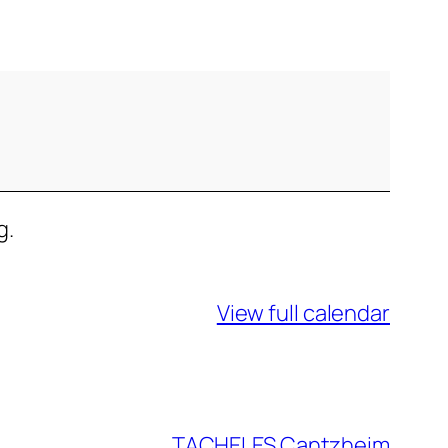
g.
View full calendar
TACHELES Cantzheim