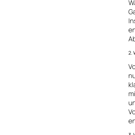
Wa
Ga
In
en
Ab
2. 
Vo
nu
kl
mi
un
Vo
en
3.