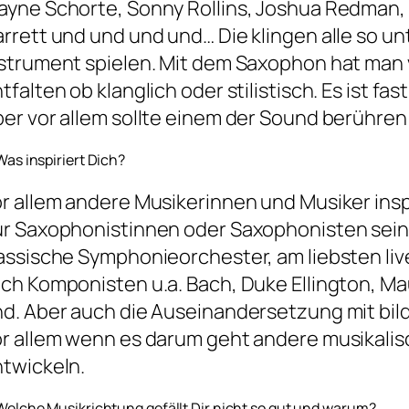
yne Schorte, Sonny Rollins, Joshua Redman, 
rrett und und und und… Die klingen alle so un
strument spielen. Mit dem Saxophon hat man v
tfalten ob klanglich oder stilistisch. Es ist fa
er vor allem sollte einem der Sound berühren
Was inspiriert Dich?
r allem andere Musikerinnen und Musiker insp
r Saxophonistinnen oder Saxophonisten sein. 
assische Symphonieorchester, am liebsten liv
ch Komponisten u.a. Bach, Duke Ellington, M
d. Aber auch die Auseinandersetzung mit bilde
r allem wenn es darum geht andere musikali
twickeln.
 Welche Musikrichtung gefällt Dir nicht so gut und warum?