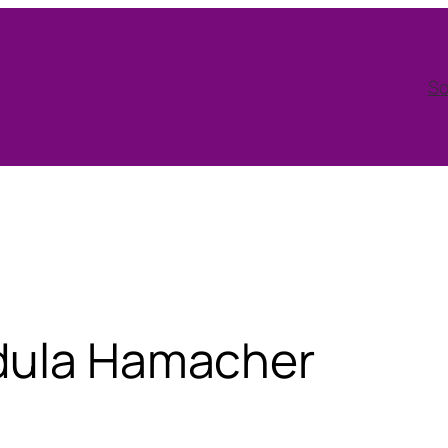
So
dula Hamacher