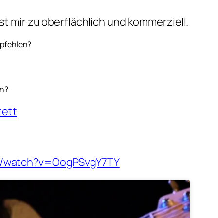
ist mir zu oberflächlich und kommerziell.
mpfehlen?
en?
tett
m/watch?v=OogPSvgY7TY