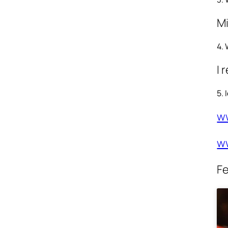
Mi
4.
I 
5.
w
w
Fe