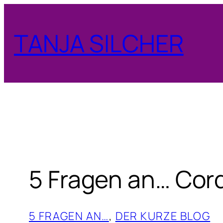
Zum
Inhalt
TANJA SILCHER
springen
5 Fragen an… Cor
5 FRAGEN AN…
, 
DER KURZE BLOG