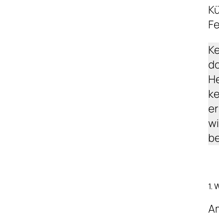
Kü
Fe
Ke
do
He
ke
er
wi
be
1.
Am