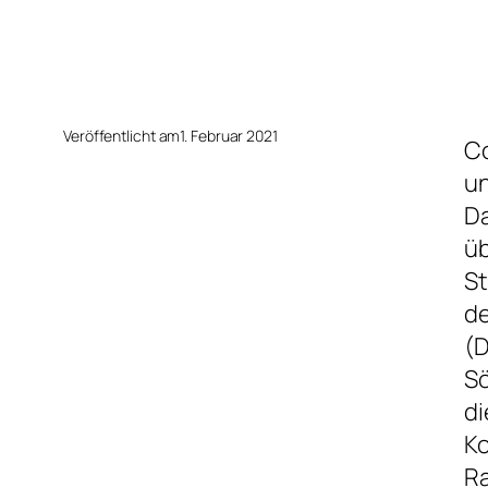
Veröffentlicht am
1. Februar 2021
Co
un
Da
üb
St
de
(D
Sö
di
Ko
R