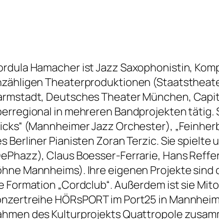
rdula Hamacher ist Jazz Saxophonistin, Kompo
zähligen Theaterproduktionen (Staatstheate
rmstadt, Deutsches Theater München, Capitol
erregional in mehreren Bandprojekten tätig. So
icks“ (Mannheimer Jazz Orchester), „Feinherb
s Berliner Pianisten Zoran Terzic. Sie spielte
ePhazz), Claus Boesser-Ferrarie, Hans Reffer
hne Mannheims). Ihre eigenen Projekte sind
e Formation „Cordclub“. Außerdem ist sie Mito
nzertreihe HÖRsPORT im Port25 in Mannheim. A
ahmen des Kulturprojekts Quattropole zusam