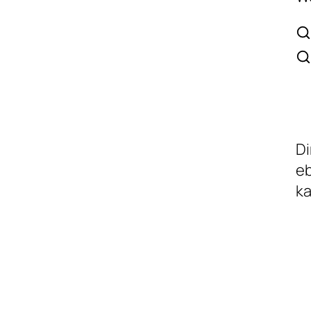
Di
eb
k