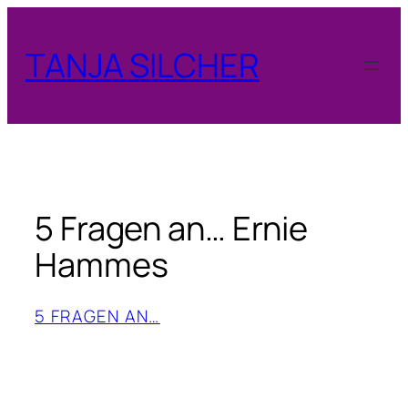
Zum
Inhalt
TANJA SILCHER
springen
5 Fragen an… Ernie
Hammes
5 FRAGEN AN…