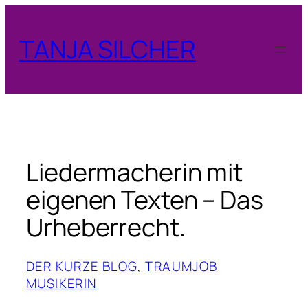
Zum
Inhalt
TANJA SILCHER
springen
Liedermacherin mit
eigenen Texten – Das
Urheberrecht.
DER KURZE BLOG
, 
TRAUMJOB
MUSIKERIN