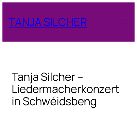
Zum
Inhalt
TANJA SILCHER
springen
Tanja Silcher –
Liedermacherkonzert
in Schwéidsbeng