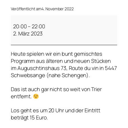
Veröffentlicht am
4. November 2022
T
a
20:00
–
22:00
n
2. März 2023
j
a
Heute spielen wir ein bunt gemischtes
S
Programm aus älteren und neuen Stücken
i
im Auguschtinshaus 73, Route du vin in 5447
l
Schwebsange (nahe Schengen).
c
h
Das ist auch gar nicht so weit von Trier
e
entfernt.
r
–
Los geht es um 20 Uhr und der Eintritt
L
beträgt 15 Euro.
i
e