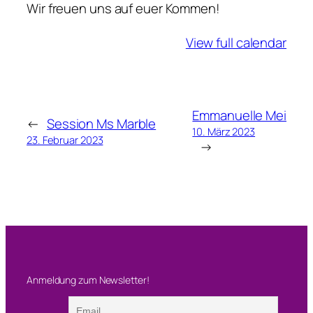
Wir freuen uns auf euer Kommen!
d
e
View full calendar
r
m
a
c
Emmanuelle Mei
h
←
Session Ms Marble
10. März 2023
e
23. Februar 2023
→
r
k
o
n
z
e
r
t
Anmeldung zum Newsletter!
i
n