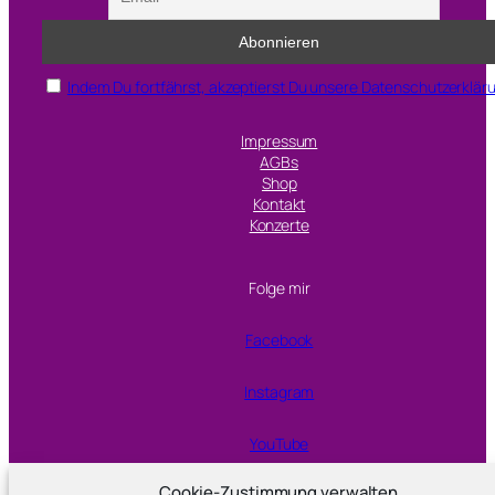
S
c
h
Indem Du fortfährst, akzeptierst Du unsere Datenschutzerklär
w
é
Impressum
i
AGBs
d
Shop
Kontakt
s
Konzerte
b
e
Folge mir
n
g
Facebook
Instagram
YouTube
Cookie-Zustimmung verwalten