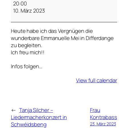
m
20:00
m
10. März 2023
a
n
Heute habe ich das Vergnügen die
u
wunderbare Emmanuelle Mei in Differdange
e
zu begleiten.
l
Ich freu mich!!
l
e
Infos folgen…
M
e
View full calendar
i
←
Tanja Silcher –
Frau
Liedermacherkonzert in
Kontrabass
Schwéidsbeng
23. März 2023