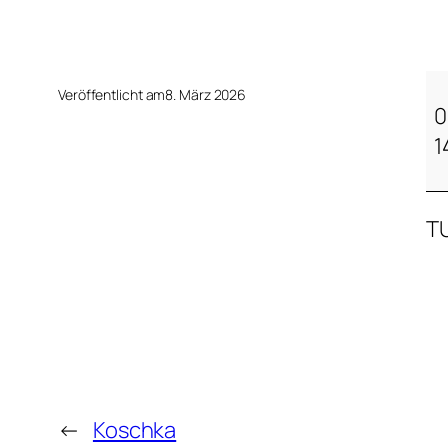
K
Veröffentlicht am
8. März 2026
o
0
s
1
c
h
TU
k
a
←
Koschka