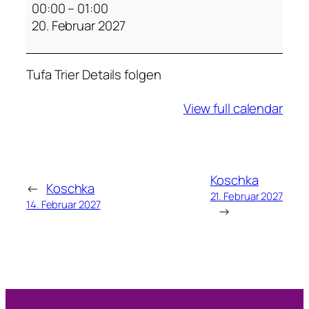
o
00:00
–
01:00
s
20. Februar 2027
c
h
Tufa Trier Details folgen
k
a
View full calendar
Koschka
←
Koschka
21. Februar 2027
14. Februar 2027
→