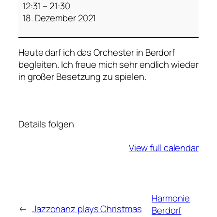
a
12:31
–
21:30
r
18. Dezember 2021
m
o
Heute darf ich das Orchester in Berdorf
n
begleiten. Ich freue mich sehr endlich wieder
i
in großer Besetzung zu spielen.
e
B
e
r
Details folgen
d
o
View full calendar
r
f
Harmonie
←
Jazzonanz plays Christmas
Berdorf