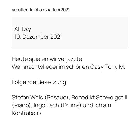
Veröffentlicht am
24. Juni 2021
J
a
All Day
z
10. Dezember 2021
z
o
Heute spielen wir verjazzte
n
Weihnachtslieder im schönen Casy Tony M.
a
n
Folgende Besetzung:
z
p
Stefan Weis (Posaue), Benedikt Schweigstill
l
(Piano), Ingo Esch (Drums) und ich am
a
Kontrabass.
y
s
C
h