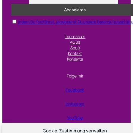
a
g
t
Indem Du fortfährst, akzeptierst Du unsere Datenschutzerklär
Impressum
AGBs
Shop
Kontakt
Konzerte
Folge mir
Facebook
Instagram
YouTube
Cookie-Zustimmung verwalten