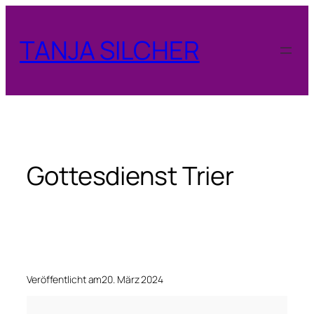
Zum
Inhalt
TANJA SILCHER
springen
Gottesdienst Trier
Veröffentlicht am
20. März 2024
G