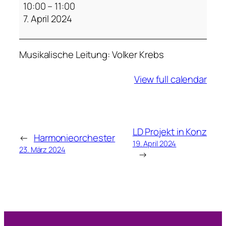
o
10:00
–
11:00
t
7. April 2024
t
e
Musikalische Leitung: Volker Krebs
s
d
View full calendar
i
e
n
s
t
LD Projekt in Konz
←
Harmonieorchester
T
19. April 2024
23. März 2024
→
r
i
e
r