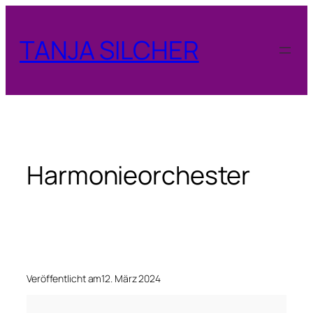
Zum
Inhalt
TANJA SILCHER
springen
Harmonieorchester
Veröffentlicht am
12. März 2024
H