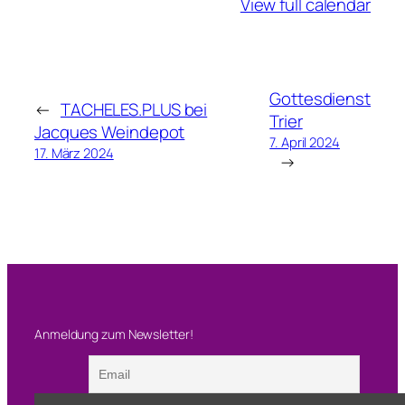
View full calendar
Gottesdienst
←
TACHELES.PLUS bei
Trier
Jacques Weindepot
7. April 2024
17. März 2024
→
Anmeldung zum Newsletter!