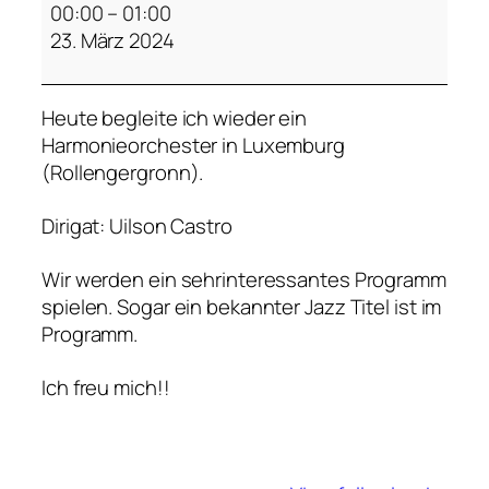
a
00:00
–
01:00
r
23. März 2024
m
o
Heute begleite ich wieder ein
n
Harmonieorchester in Luxemburg
i
(Rollengergronn).
e
o
Dirigat: Uilson Castro
r
c
Wir werden ein sehrinteressantes Programm
h
spielen. Sogar ein bekannter Jazz Titel ist im
e
Programm.
s
t
Ich freu mich!!
e
r