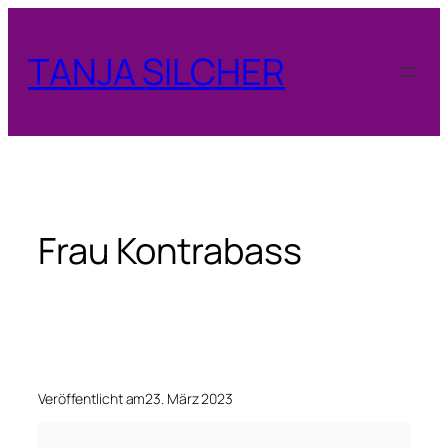
Zum
Inhalt
TANJA SILCHER
springen
Frau Kontrabass
Veröffentlicht am
23. März 2023
F