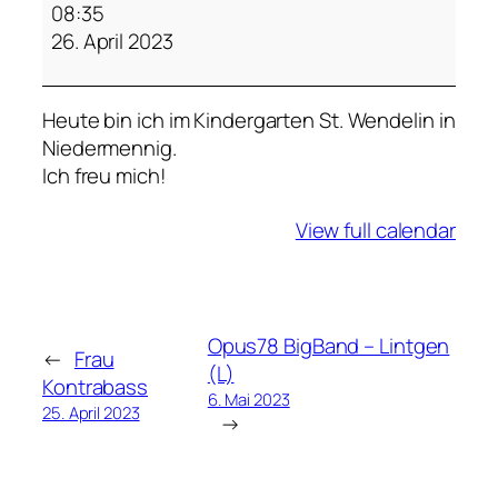
r
08:35
a
26. April 2023
u
K
Heute bin ich im Kindergarten St. Wendelin in
o
Niedermennig.
n
Ich freu mich!
t
r
View full calendar
a
b
a
s
s
Opus78 BigBand – Lintgen
←
Frau
(L)
Kontrabass
6. Mai 2023
25. April 2023
→