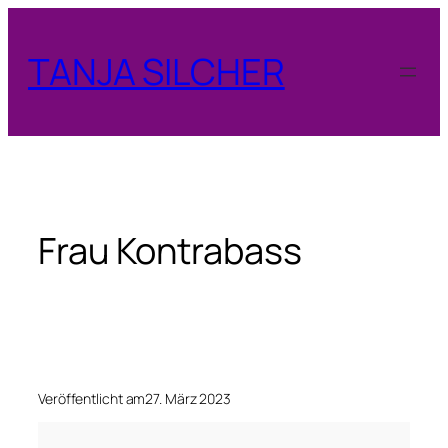
Zum
Inhalt
TANJA SILCHER
springen
Frau Kontrabass
Veröffentlicht am
27. März 2023
F