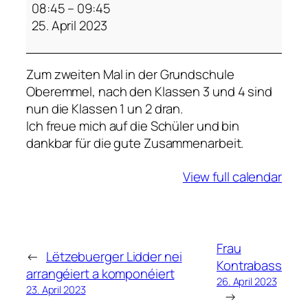
r
08:45
–
09:45
a
25. April 2023
u
K
Zum zweiten Mal in der Grundschule
o
Oberemmel, nach den Klassen 3 und 4 sind
n
nun die Klassen 1 un 2 dran.
t
Ich freue mich auf die Schüler und bin
r
dankbar für die gute Zusammenarbeit.
a
b
View full calendar
a
s
s
Frau
←
Lëtzebuerger Lidder nei
Kontrabass
arrangéiert a komponéiert
26. April 2023
23. April 2023
→