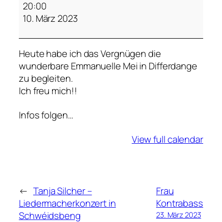
m
20:00
m
10. März 2023
a
n
Heute habe ich das Vergnügen die
u
wunderbare Emmanuelle Mei in Differdange
e
zu begleiten.
l
Ich freu mich!!
l
e
Infos folgen…
M
e
View full calendar
i
←
Tanja Silcher –
Frau
Liedermacherkonzert in
Kontrabass
Schwéidsbeng
23. März 2023