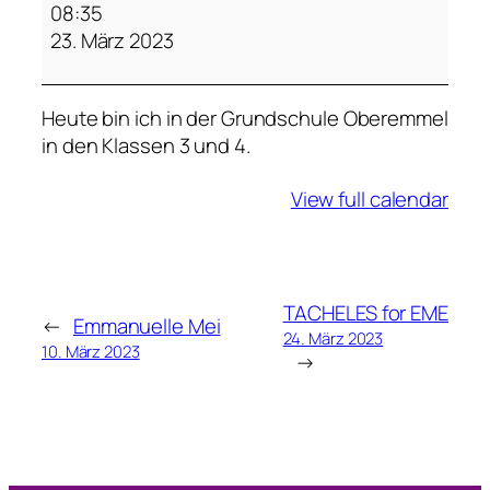
r
08:35
a
23. März 2023
u
K
Heute bin ich in der Grundschule Oberemmel
o
in den Klassen 3 und 4.
n
t
View full calendar
r
a
b
a
s
TACHELES for EME
←
Emmanuelle Mei
s
24. März 2023
10. März 2023
→