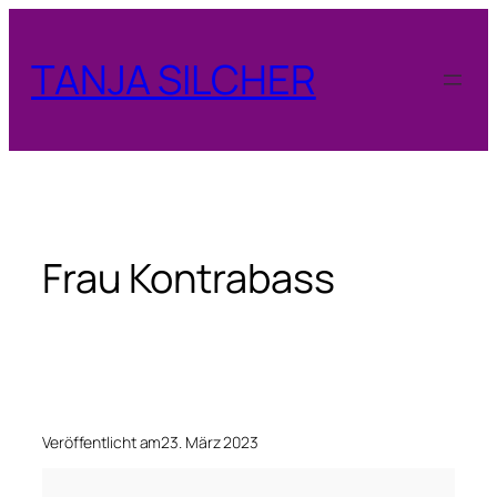
Zum
Inhalt
TANJA SILCHER
springen
Frau Kontrabass
Veröffentlicht am
23. März 2023
F