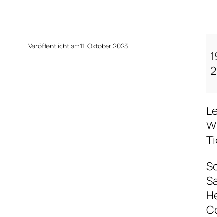
D
Veröffentlicht am
11. Oktober 2023
L
1
P
2
r
o
Le
j
Wi
e
Ti
k
t
Sc
–
Sa
a
He
b
C
g