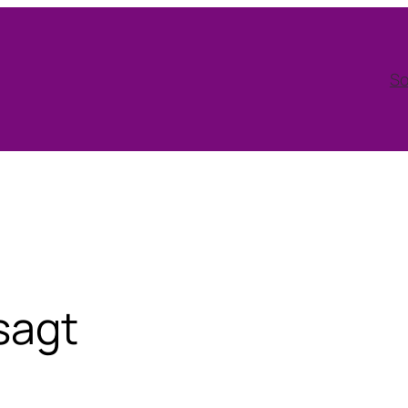
So
sagt