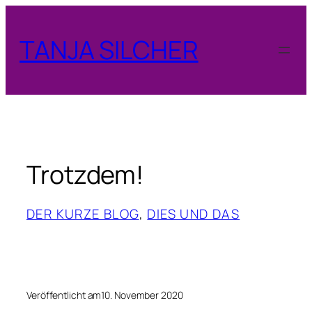
Zum
Inhalt
TANJA SILCHER
springen
Trotzdem!
DER KURZE BLOG
, 
DIES UND DAS
Veröffentlicht am
10. November 2020