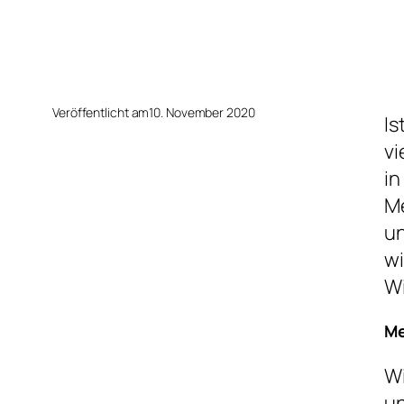
Veröffentlicht am
10. November 2020
Is
vi
in
Me
un
wi
Wi
Me
Wi
un