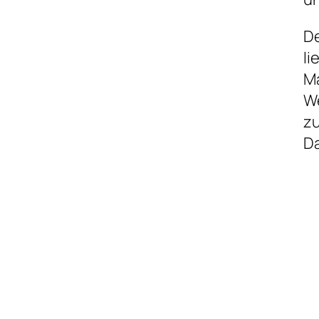
De
l
Ma
We
zu
Da