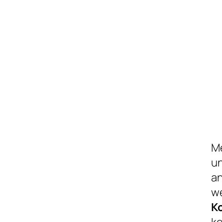
Me
u
an
we
K