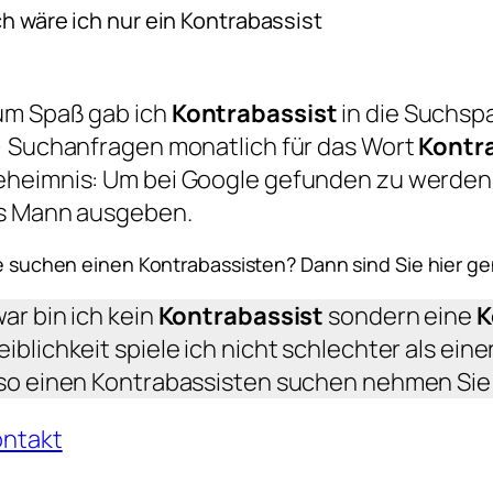
h wäre ich nur ein Kontrabassist
um Spaß gab ich
Kontrabassist
in die Suchspa
) Suchanfragen monatlich für das Wort
Kontr
eheimnis: Um bei Google gefunden zu werden
ls Mann ausgeben.
e suchen einen Kontrabassisten? Dann sind Sie hier gen
ar bin ich kein
Kontrabassist
sondern eine
K
iblichkeit spiele ich nicht schlechter als eine
so einen Kontrabassisten suchen nehmen Sie 
ontakt