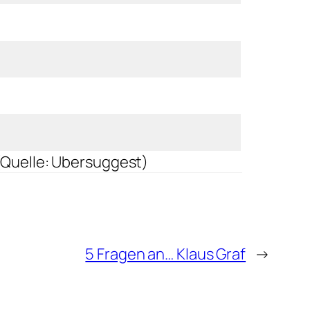
(Quelle: Ubersuggest)
5 Fragen an… Klaus Graf
→