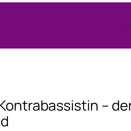
So
Kontrabassistin – der
ed