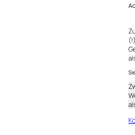
Ac
Z
(!
G
a
Si
Zw
We
al
K