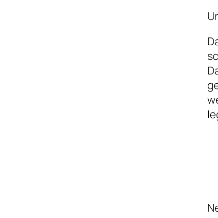
Un
Da
sc
Da
ge
we
le
Ne