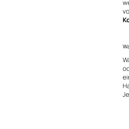
we
vo
K
Wa
Wä
o
ei
Ha
Je