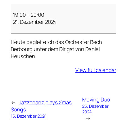
W
e
19:00
–
20:00
i
21. Dezember 2024
h
n
Heute begleite ich das Orchester Bech
a
Berbourg unter dem Dirigat von Daniel
c
Heuschen.
h
t
View full calendar
s
k
o
n
z
Moving Duo
←
Jazzonanz plays Xmas
e
25. Dezember
Songs
2024
r
15. Dezember 2024
→
t