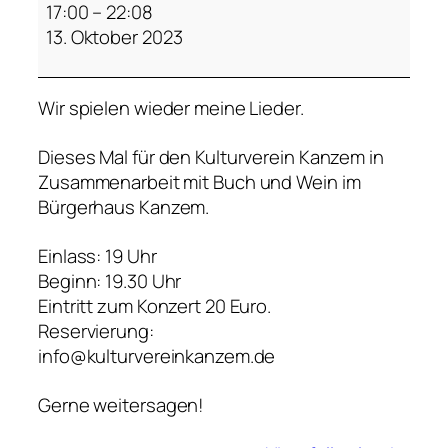
a
17:00
–
22:08
n
13. Oktober 2023
j
a
Wir spielen wieder meine Lieder.
.
S
Dieses Mal für den Kulturverein Kanzem in
i
Zusammenarbeit mit Buch und Wein im
l
Bürgerhaus Kanzem.
c
h
Einlass: 19 Uhr
e
Beginn: 19.30 Uhr
r
Eintritt zum Konzert 20 Euro.
u
Reservierung:
n
info@kulturvereinkanzem.de
d
B
Gerne weitersagen!
a
n