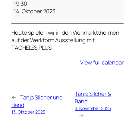
A
19:30
C
14. Oktober 2023
H
E
Heute spielen wir in den Viehmarktthermen
L
auf der Werkform Ausstellung mit
E
TACHELES.PLUS
S
.
View full calendar
P
L
U
S
Tanja Silcher &
←
Tanja.Silcher und
Band
Band
3. November 2023
13. Oktober 2023
→