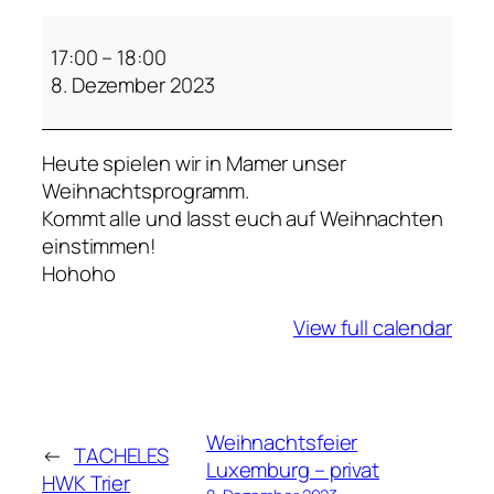
J
a
17:00
–
18:00
z
8. Dezember 2023
z
o
Heute spielen wir in Mamer unser
n
Weihnachtsprogramm.
a
Kommt alle und lasst euch auf Weihnachten
n
einstimmen!
z
Hohoho
p
l
View full calendar
a
y
s
X
m
Weihnachtsfeier
←
TACHELES
a
Luxemburg – privat
HWK Trier