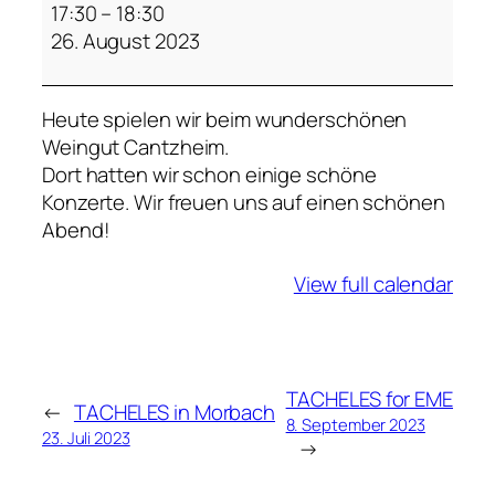
A
17:30
–
18:30
C
26. August 2023
H
E
Heute spielen wir beim wunderschönen
L
Weingut Cantzheim.
E
Dort hatten wir schon einige schöne
S
Konzerte. Wir freuen uns auf einen schönen
Abend!
View full calendar
TACHELES for EME
←
TACHELES in Morbach
8. September 2023
23. Juli 2023
→