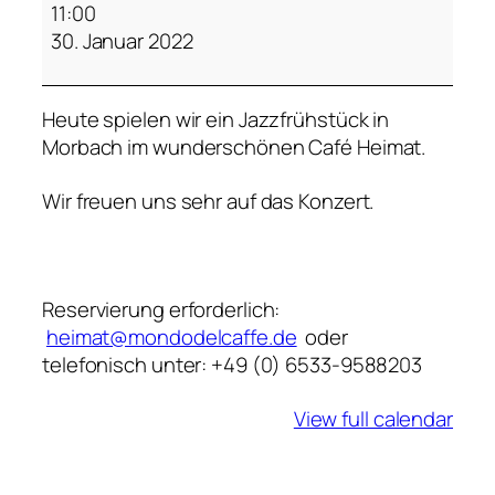
a
11:00
c
30. Januar 2022
h
e
Heute spielen wir ein Jazzfrühstück in
l
Morbach im wunderschönen Café Heimat.
e
s
Wir freuen uns sehr auf das Konzert.
Reservierung erforderlich:
heimat@mondodelcaffe.de
oder
telefonisch unter: +49 (0) 6533-9588203
View full calendar