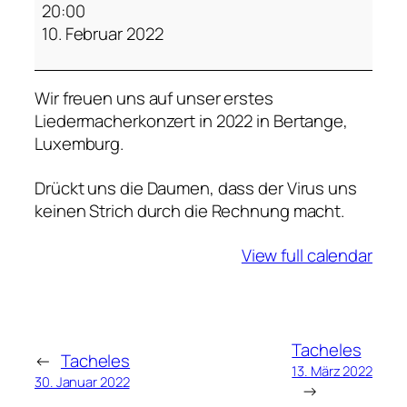
u
20:00
t
10. Februar 2022
i
g
Wir freuen uns auf unser erstes
e
Liedermacherkonzert in 2022 in Bertange,
G
Luxemburg.
e
d
Drückt uns die Daumen, dass der Virus uns
a
keinen Strich durch die Rechnung macht.
n
k
View full calendar
e
n
Tacheles
←
Tacheles
13. März 2022
30. Januar 2022
→