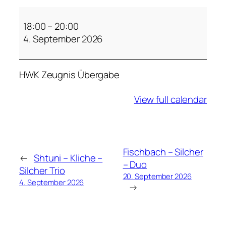
S
h
18:00
–
20:00
t
4. September 2026
u
n
HWK Zeugnis Übergabe
i
–
View full calendar
K
l
i
c
h
Fischbach – Silcher
←
Shtuni – Kliche –
e
– Duo
Silcher Trio
–
20. September 2026
4. September 2026
→
S
i
l