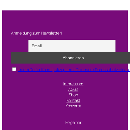
c
h
e
r
Anmeldung zum Newsletter!
Indem Du fortfährst, akzeptierst Du unsere Datenschutzerklär
Impressum
AGBs
Shop
Kontakt
Konzerte
Folge mir