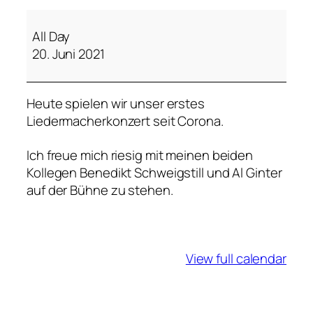
M
u
All Day
t
20. Juni 2021
i
g
Heute spielen wir unser erstes
e
Liedermacherkonzert seit Corona.
G
e
Ich freue mich riesig mit meinen beiden
d
Kollegen Benedikt Schweigstill und Al Ginter
a
auf der Bühne zu stehen.
n
k
e
n
View full calendar
-
p
r