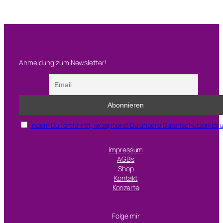
i
r
Anmeldung zum Newsletter!
Indem Du fortfährst, akzeptierst Du unsere Datenschutzerklär
Impressum
AGBs
Shop
Kontakt
Konzerte
Folge mir