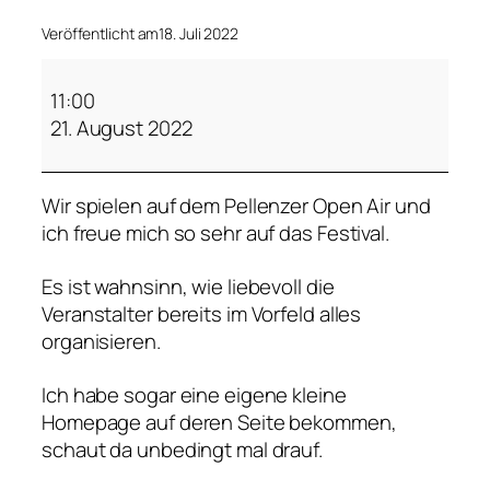
Veröffentlicht am
18. Juli 2022
M
u
11:00
t
21. August 2022
i
g
Wir spielen auf dem Pellenzer Open Air und
e
ich freue mich so sehr auf das Festival.
G
e
Es ist wahnsinn, wie liebevoll die
d
Veranstalter bereits im Vorfeld alles
a
organisieren.
n
k
Ich habe sogar eine eigene kleine
e
Homepage auf deren Seite bekommen,
n
schaut da unbedingt mal drauf.
a
u