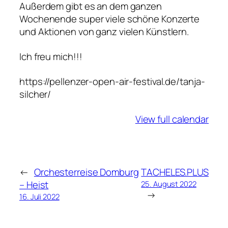
Außerdem gibt es an dem ganzen
f
Wochenende super viele schöne Konzerte
d
und Aktionen von ganz vielen Künstlern.
e
m
Ich freu mich!!!
P
e
https://pellenzer-open-air-festival.de/tanja-
l
silcher/
l
e
View full calendar
n
z
e
r
←
Orchesterreise Domburg
TACHELES.PLUS
O
– Heist
25. August 2022
p
→
16. Juli 2022
e
n
A