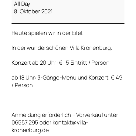
u
All Day
t
8. Oktober 2021
i
g
Heute spielen wir in der Eifel.
e
G
In der wunderschönen Villa Kronenburg.
e
d
Konzert ab 20 Uhr: € 15 Eintritt / Person
a
n
ab 18 Uhr: 3-Gänge-Menu und Konzert: € 49
k
/ Person
e
n
Anmeldung erforderlich – Vorverkauf unter
06557 295 oder kontakt@villa-
kronenburg.de