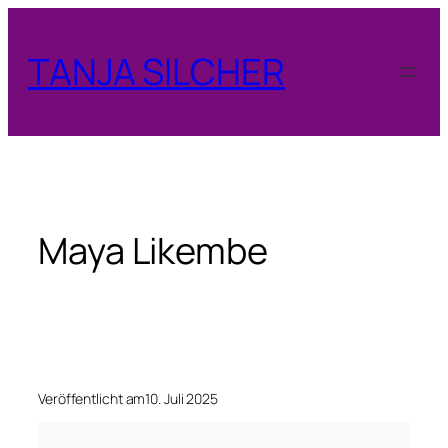
Zum
Inhalt
TANJA SILCHER
springen
Maya Likembe
Veröffentlicht am
10. Juli 2025
M