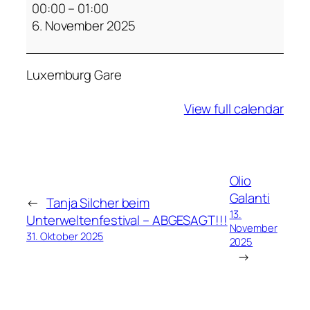
a
00:00
–
01:00
y
6. November 2025
a
L
Luxemburg Gare
i
k
View full calendar
e
m
b
e
Olio
Galanti
←
Tanja Silcher beim
13.
Unterweltenfestival – ABGESAGT!!!
November
31. Oktober 2025
2025
→