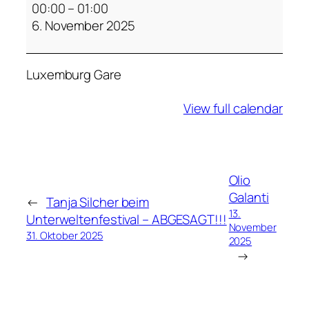
a
00:00
–
01:00
y
6. November 2025
a
L
Luxemburg Gare
i
k
View full calendar
e
m
b
e
Olio
Galanti
←
Tanja Silcher beim
13.
Unterweltenfestival – ABGESAGT!!!
November
31. Oktober 2025
2025
→