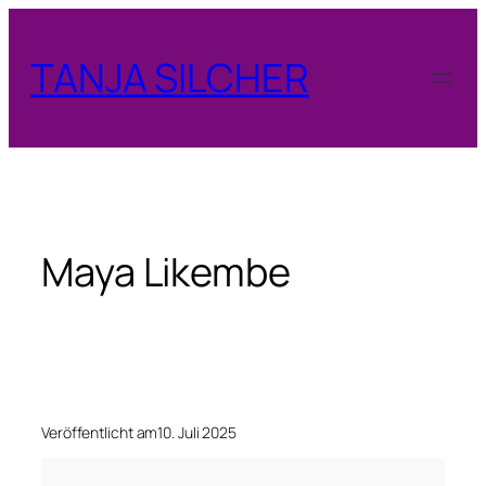
Zum
Inhalt
TANJA SILCHER
springen
Maya Likembe
Veröffentlicht am
10. Juli 2025
M