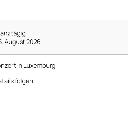
anztägig
5. August 2026
nzert in Luxemburg
tails folgen