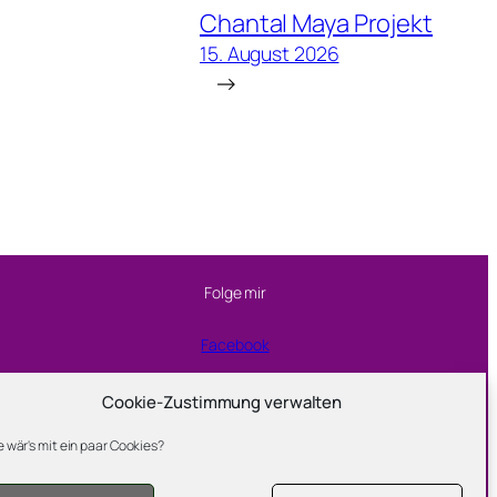
Chantal Maya Projekt
15. August 2026
→
Folge mir
Facebook
Instagram
Cookie-Zustimmung verwalten
 wär's mit ein paar Cookies?
YouTube