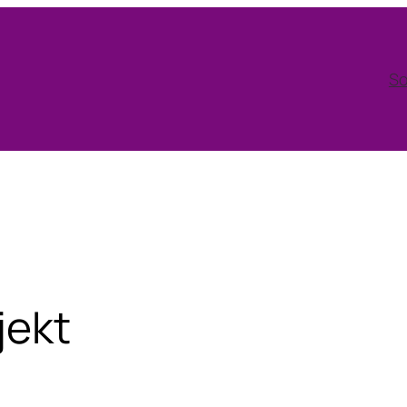
So
jekt