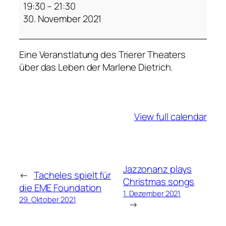
a
19:30
–
21:30
r
30. November 2021
l
e
Eine Veranstlatung des Trierer Theaters
n
über das Leben der Marlene Dietrich.
e
View full calendar
Jazzonanz plays
←
Tacheles spielt für
Christmas songs
die EME Foundation
1. Dezember 2021
29. Oktober 2021
→