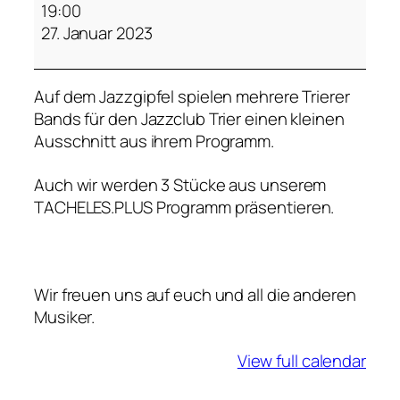
a
19:00
z
27. Januar 2023
z
g
Auf dem Jazzgipfel spielen mehrere Trierer
i
Bands für den Jazzclub Trier einen kleinen
p
Ausschnitt aus ihrem Programm.
f
e
Auch wir werden 3 Stücke aus unserem
l
TACHELES.PLUS Programm präsentieren.
T
U
F
A
Wir freuen uns auf euch und all die anderen
T
Musiker.
r
i
View full calendar
e
r