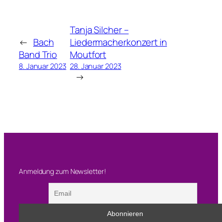
Tanja Silcher –
←
Bach
Liedermacherkonzert in
Band Trio
Moutfort
8. Januar 2023
28. Januar 2023
→
Anmeldung zum Newsletter!