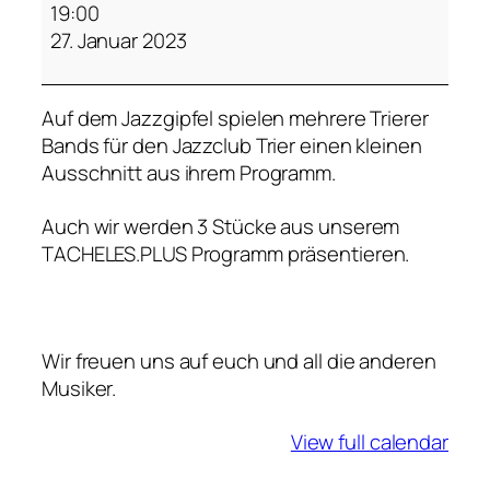
a
19:00
z
27. Januar 2023
z
g
Auf dem Jazzgipfel spielen mehrere Trierer
i
Bands für den Jazzclub Trier einen kleinen
p
Ausschnitt aus ihrem Programm.
f
e
Auch wir werden 3 Stücke aus unserem
l
TACHELES.PLUS Programm präsentieren.
T
U
F
A
Wir freuen uns auf euch und all die anderen
T
Musiker.
r
i
View full calendar
e
r