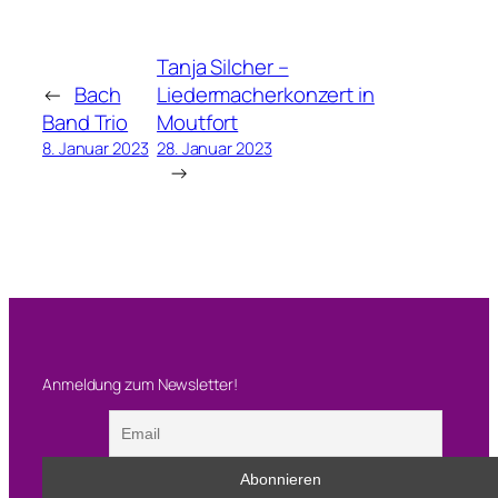
Tanja Silcher –
←
Bach
Liedermacherkonzert in
Band Trio
Moutfort
8. Januar 2023
28. Januar 2023
→
Anmeldung zum Newsletter!