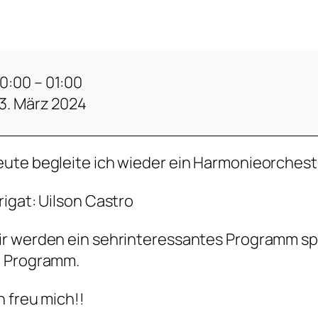
0:00
–
01:00
3. März 2024
ute begleite ich wieder ein Harmonieorchest
rigat: Uilson Castro
r werden ein sehrinteressantes Programm spie
m Programm.
h freu mich!!