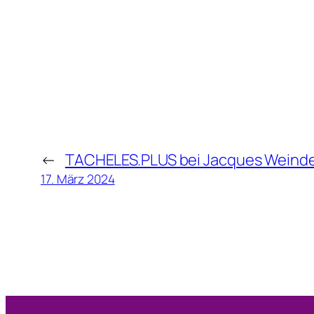
s
t
e
r
←
TACHELES.PLUS bei Jacques Weind
17. März 2024