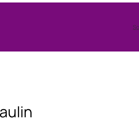
So
aulin