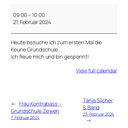
F
r
09:00
–
10:00
a
21. Februar 2024
u
K
Heute besuche ich zum ersten Mal die
o
Keune Grundschule.
n
Ich freue mich und bin gespannt!
t
r
View full calendar
a
b
a
s
s
Tanja Silcher
←
Frau Kontrabass –
–
& Band
Grundschule Zewen
K
23. Februar 2024
7. Februar 2024
→
e