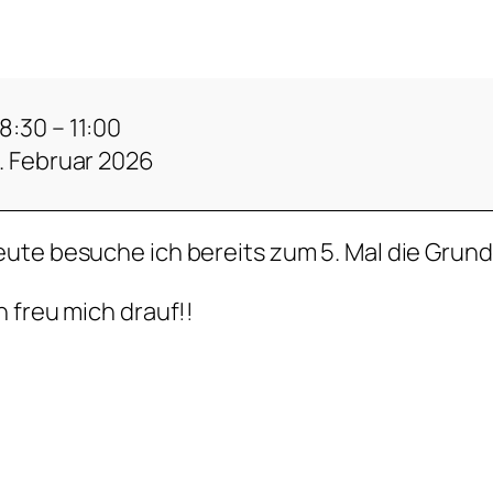
8:30
–
11:00
. Februar 2026
ute besuche ich bereits zum 5. Mal die Gru
h freu mich drauf!!