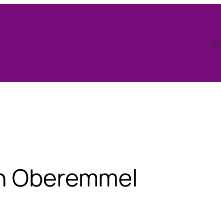
So
in Oberemmel