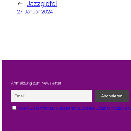
←
Jazzgipfel
s
27. Januar 2024
–
G
r
u
n
d
s
c
Anmeldung zum Newsletter!
h
u
l
Indem Du fortfährst, akzeptierst Du unsere Datenschutzerklär
e
Z
e