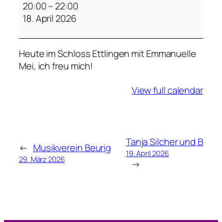
m
20:00
–
22:00
m
18. April 2026
a
n
Heute im Schloss Ettlingen mit Emmanuelle
u
Mei, ich freu mich!
e
l
View full calendar
l
e
M
e
i
Tanja Silcher und B
←
Musikverein Beurig
19. April 2026
29. März 2026
→